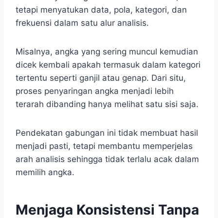
tetapi menyatukan data, pola, kategori, dan
frekuensi dalam satu alur analisis.
Misalnya, angka yang sering muncul kemudian
dicek kembali apakah termasuk dalam kategori
tertentu seperti ganjil atau genap. Dari situ,
proses penyaringan angka menjadi lebih
terarah dibanding hanya melihat satu sisi saja.
Pendekatan gabungan ini tidak membuat hasil
menjadi pasti, tetapi membantu memperjelas
arah analisis sehingga tidak terlalu acak dalam
memilih angka.
Menjaga Konsistensi Tanpa