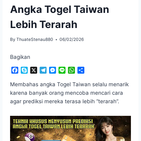
Angka Togel Taiwan
Lebih Terarah
By
ThuateStenau880
06/02/2026
Bagikan
F
S
X
T
M
L
W
S
a
k
e
e
i
h
h
c
y
l
s
n
a
a
Membahas angka Togel Taiwan selalu menarik
e
p
e
s
e
t
r
karena banyak orang mencoba mencari cara
b
e
g
e
s
e
agar prediksi mereka terasa lebih “terarah”.
o
r
n
A
o
a
g
p
k
m
e
p
r