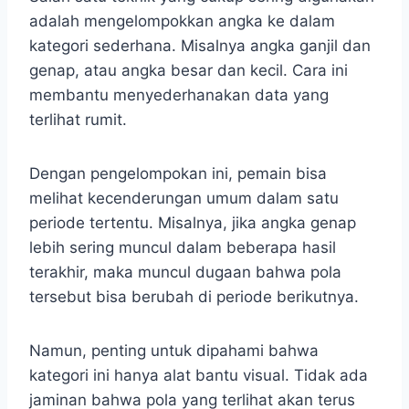
adalah mengelompokkan angka ke dalam
kategori sederhana. Misalnya angka ganjil dan
genap, atau angka besar dan kecil. Cara ini
membantu menyederhanakan data yang
terlihat rumit.
Dengan pengelompokan ini, pemain bisa
melihat kecenderungan umum dalam satu
periode tertentu. Misalnya, jika angka genap
lebih sering muncul dalam beberapa hasil
terakhir, maka muncul dugaan bahwa pola
tersebut bisa berubah di periode berikutnya.
Namun, penting untuk dipahami bahwa
kategori ini hanya alat bantu visual. Tidak ada
jaminan bahwa pola yang terlihat akan terus