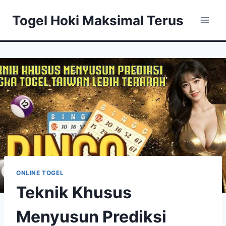
Skip
Togel Hoki Maksimal Terus
to
content
ONLINE TOGEL
Teknik Khusus
Menyusun Prediksi