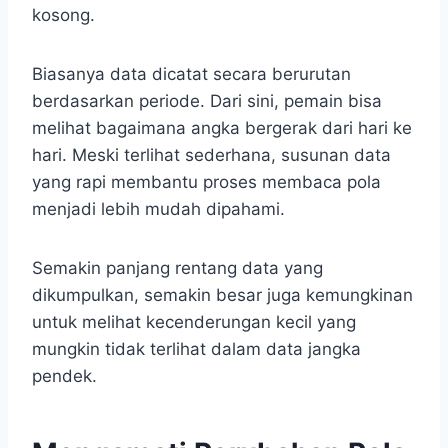
kosong.
Biasanya data dicatat secara berurutan
berdasarkan periode. Dari sini, pemain bisa
melihat bagaimana angka bergerak dari hari ke
hari. Meski terlihat sederhana, susunan data
yang rapi membantu proses membaca pola
menjadi lebih mudah dipahami.
Semakin panjang rentang data yang
dikumpulkan, semakin besar juga kemungkinan
untuk melihat kecenderungan kecil yang
mungkin tidak terlihat dalam data jangka
pendek.