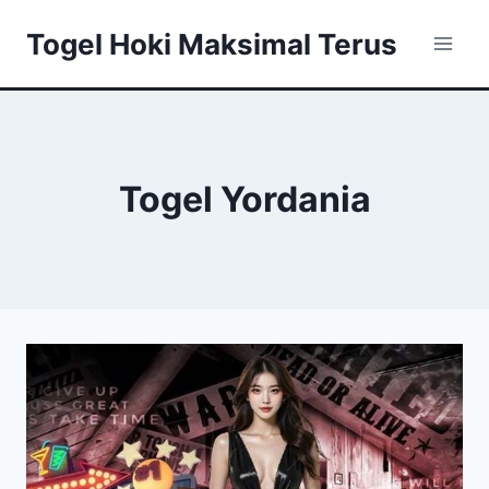
Skip
Togel Hoki Maksimal Terus
to
content
Togel Yordania